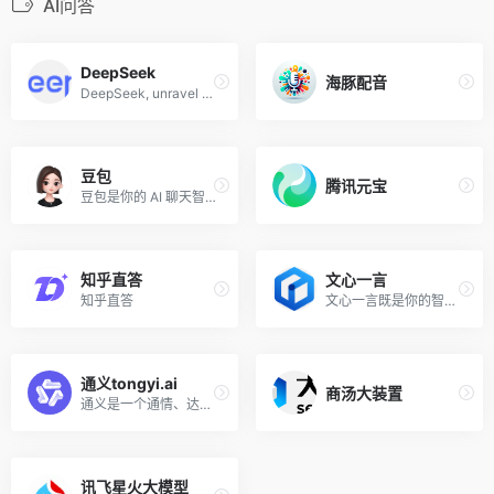
AI问答
DeepSeek
海豚配音
DeepSeek, unravel the mystery of AGI with curiosity. Answer the essential question with long-termism.
豆包
腾讯元宝
豆包是你的 AI 聊天智能对话问答助手，写作文案翻译情感陪伴编程全能工具。豆包为你答疑解惑，提供灵感，辅助创作，也可以和你畅聊任何你感兴趣的话题。
知乎直答
文心一言
知乎直答
文心一言既是你的智能伙伴，可以陪你聊天、回答问题、画图识图；也是你的AI助手，可以提供灵感、撰写文案、阅读文档、智能翻译，帮你高效完成工作和学习任务。
通义tongyi.ai
商汤大装置
通义是一个通情、达义的国产AI模型，可以帮你解答问题、文档阅读、联网搜索并写作总结，最多支持1000万字的文档速读。通义tongyi.ai_你的全能AI助手
讯飞星火大模型