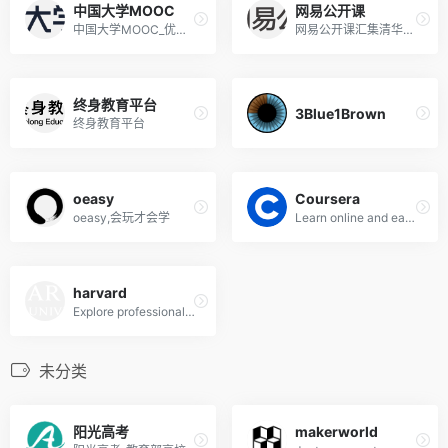
中国大学MOOC
网易公开课
中国大学MOOC_优质在线课程学习平台
网易公开课汇集清华、北大、哈佛、耶鲁等世界名校共上千门课程，覆盖科学、经济、人文、哲学等22个领域，在这里你可以开拓视野看世界，获取有深度的好知识。
终身教育平台
3Blue1Brown
终身教育平台
oeasy
Coursera
oeasy,会玩才会学
Learn online and earn valuable credentials from top universities like Yale, Michigan, Stanford, and leading companies like Google and IBM. Join Coursera for free and transform your career with degrees, certificates, Specializations, &amp; MOOCs in data science, computer science, business, and dozens of other topics.
harvard
Explore professional and lifelong learning courses from Harvard University. From free online literature classes to in-person business courses for executives, there’s something for everyone. Earn certificates for professional development, receive college degree credit, or take a class just for fun! Advance your career. Pursue your passion. Keep learning.
未分类
阳光高考
makerworld