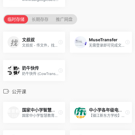
临时存储
长期存存
推广网盘
文叔叔
MuseTransfer
文叔叔 - 传文件，找文叔叔（永不限速）
无需登录即可完成文件传输，10GB文件上传下载不限速、免费用，MuseTransfer文件传输工具就是快！
奶牛快传
奶牛快传 (CowTransfer) 无需注册即可传输文件，上传下载不限速。传视频、传音频、传图片、跨国传、传大文件。10GB 免费云盘、会员 3TB 超大云盘。最受创意人、广告人及创作者喜爱的效率工具之一，快来体验吧！
公开课
国家中小学智慧教育平台
中小学各年级电子课本下载
国家中小学智慧教育平台
【镇江新东方学校】拥有先进的教育培训理念,优秀的教师团队,为您提供托福、雅思、考研、四六级、创客、演讲与口才、美术、英语学习、小语种等线上及线下培训课程，欢迎咨询。