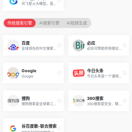
讯飞星火大模型，是由科大讯飞推出的新一代认知智能大模型，拥有跨领域的知识和语言理解能力，能够基于自然对话方式理解与执行任务，提供语言理解、知识问答、逻辑推理、数学题解答、代码理解与编写等多种能力。
传统搜索引擎
AI搜索引擎
AI视频生成
百度
必应
全球领先的中文搜索引擎、致力于让网民更便捷地获取信息，找到所求。百度超过千亿的中文网页数据库，可以瞬间找到相关的搜索结果。
必应可帮助你将理论付诸实践，使得搜索更加方便快捷，从而达到事半功倍的效果。
Google
今日头条
Google
今日头条是一个通用信息平台，致力于连接人与信息，让优质丰富的信息得到高效精准的分发，促使信息创造价值。
搜狗
360搜索
搜狗搜索是全球第三代互动式搜索引擎，支持微信公众号和文章搜索、知乎搜索、英文搜索及翻译等，通过自主研发的人工智能算法为用户提供专业、精准、便捷的搜索服务。
360搜索是安全、精准、可信赖的新一代搜索引擎，依托于360母品牌的安全优势，全面拦截各类钓鱼欺诈等恶意网站，提供更放心的搜索服务。 360搜索 so靠谱。
谷百度歌-联合搜索
www.baigoogledu.com，双搜索，多搜索，对比搜索，聚合搜索，联合搜索，搜索引擎大全，百度Google一起搜