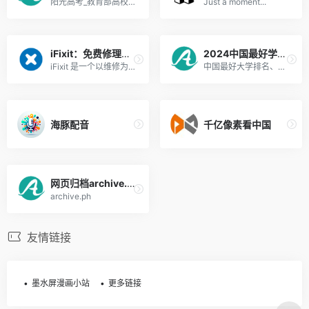
阳光高考_教育部高校招生阳光...
Just a moment...
iFixit：免费修理手册
2024中国最好学科排名
iFixit 是一个以维修为主题的全球性互助社区。从一个一个的设备开始，让我们来一步一个脚印一点一点的修复这个世界。你可以在问题解答论坛和专家一起互动——还可以创建并与全世界分享由你编篡的维修手册。你可以在这里买到所有关于你的 DIY 维修计划的配件及工具，帮助修复好你的苹果或安卓设备。
中国最好大学排名、中国最好学科排名、世界大学学术排名（中文版）世界一流学科排名、中国两岸四地大学排名是由软科（www.shanghairanking. cn）发布。是学生高考择校、出国留学和社会各界了解分析国内外大学办学状况的重要参考。
海豚配音
千亿像素看中国
网页归档archive.today
archive.ph
友情链接
墨水屏漫画小站
更多链接