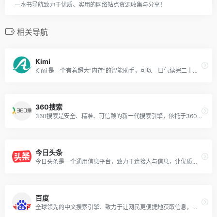
一本书导航致力于优质、实用的网络站点资源收集与分享！
相关导航
Kimi
Kimi 是一个有着超大“内存”的智能助手，可以一口气读完二十万字的小说，还会上网冲浪，快来跟他聊聊吧 | Kimi - Moonshot AI 出品的智能助手
360搜索
360搜索是安全、精准、可信赖的新一代搜索引擎，依托于360母品牌的安全优势，全面拦截各类钓鱼欺诈等恶意网站，提供更放心的搜索服务。 360搜索 so靠谱。
今日头条
今日头条是一个通用信息平台，致力于连接人与信息，让优质丰富的信息得到高效精准的分发，促使信息创造价值。
百度
全球领先的中文搜索引擎、致力于让网民更便捷地获取信息，找到所求。百度超过千亿的中文网页数据库，可以瞬间找到相关的搜索结果。