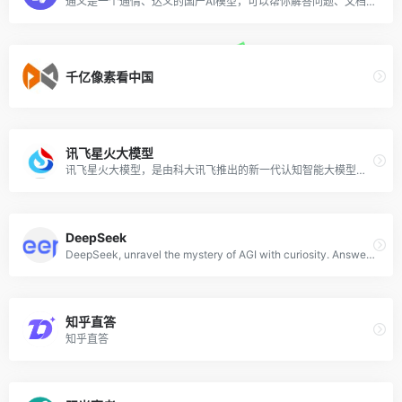
通义是一个通情、达义的国产AI模型，可以帮你解答问题、文档阅读、联网搜索并写作总结，最多支持1000万字的文档速读。通义tongyi.ai_你的全能AI助手
千亿像素看中国
讯飞星火大模型
讯飞星火大模型，是由科大讯飞推出的新一代认知智能大模型，拥有跨领域的知识和语言理解能力，能够基于自然对话方式理解与执行任务，提供语言理解、知识问答、逻辑推理、数学题解答、代码理解与编写等多种能力。
DeepSeek
DeepSeek, unravel the mystery of AGI with curiosity. Answer the essential question with long-termism.
知乎直答
知乎直答