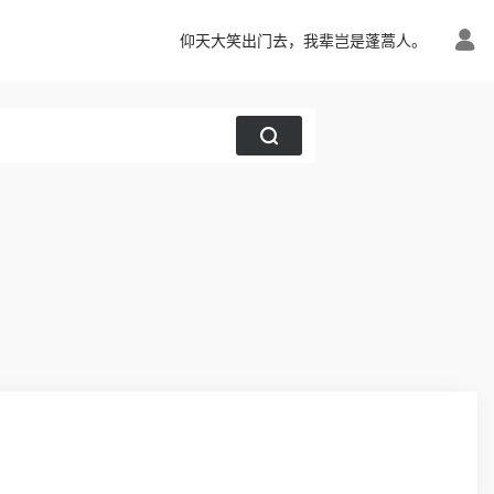
仰天大笑出门去，我辈岂是蓬蒿人。