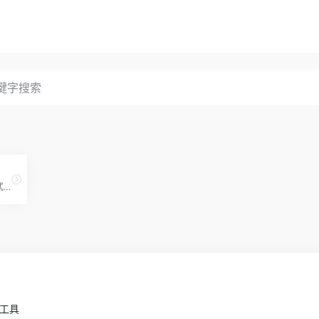
纳米AI搜索开创全新问答方式，没有套路，直接给答案，让搜索变得简单直观！拍照问、语音搜、听答案，让搜索随心所欲，智慧触手可得。
小工具