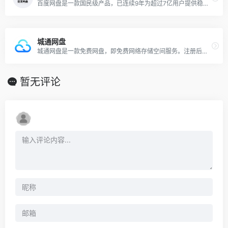
百度网盘是一款国民级产品，已连续9年为超过7亿用户提供稳定、安全的个人云存储服务，已实现电脑、手机、电视等多种终端场景的覆盖和互联，并支持多类型文件的备份、分享、查看和处理
城通网盘
城通网盘是一款免费网盘，即免费网络存储空间服务。注册后可获得支持外链的70TB空间，最大单文件可达30GB，同时为用户提供每万次点击下载1000元的奖励。已为国内外数千万用户提供超过 5000TB 的网络储存空间。
暂无评论