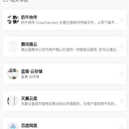
奶牛快传
奶牛快传 (CowTransfer) 无需注册即可传输文件，上传下载不限速。传视频、传音频、传图片、跨国传、传大文件。10GB 免费云盘、会员 3TB 超大云盘。最受创意人、广告人及创作者喜爱的效率工具之一，快来体验吧！
腾讯微云
微云是腾讯公司为用户精心打造的一项智能云服务, 您可以通过微云方便地在手机和电脑之间同步文件、推送照片和传输数据。
蓝奏·云存储
蓝奏·云存储
天翼云盘
天翼云盘是中国电信推出的云存储服务，为用户提供跨平台的文件存储、备份、同步及分享服务，是国内领先的免费网盘，安全、可靠、稳定、快速。天翼云盘为用户守护数据资产。
百度网盘