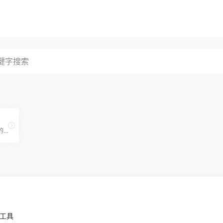
Kimi 是一个有着超大“内存”的智能助手，可以一口气读完二十万字的小说，还会上网冲浪，快来跟他聊聊吧 | Kimi - Moonshot AI 出品的智能助手
小工具