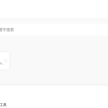
DeepSeek, unravel the mystery of AGI with curiosity. Answer the essential question with long-termism.
小工具