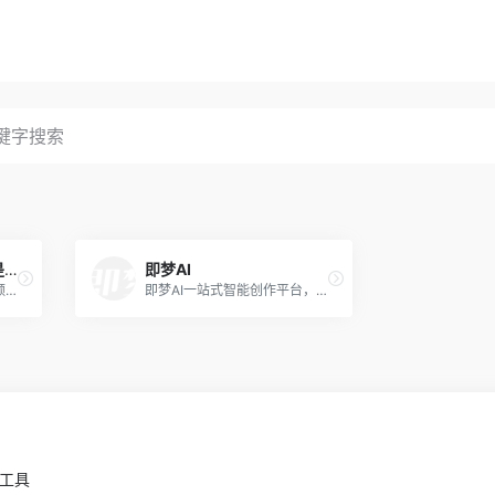
海螺视频：每个想法都是一部大片
即梦AI
海螺视频工具 - 创新的AI视频生成器和提示词工具，可以将您的想法转化为精美的AI视频。只需一段文字，即可借助尖端的AI技术，在短时间内创作出引人入胜的视觉作品。现在就用海螺视频释放您的创造力吧。
即梦AI一站式智能创作平台，即刻造梦。提供AI绘画和AIGC视频创作体验，拥有激发无限创作灵感的社区。让即梦AI开启您的智能创作之旅，探索梦境实现的无限可能！
小工具