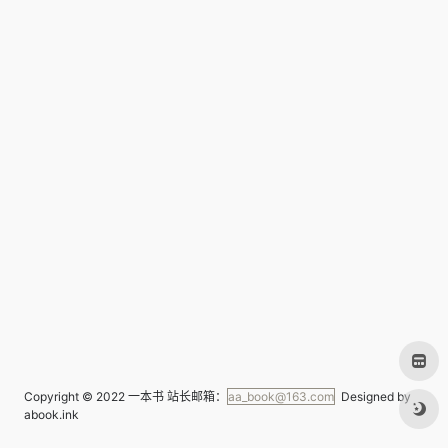
Copyright © 2022
一本书
站长邮箱：
aa_book@163.com
Designed by
abook.ink