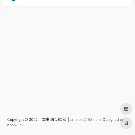
Copyright © 2022
一本书
站长邮箱：
aa_book@163.com
Designed by
abook.ink