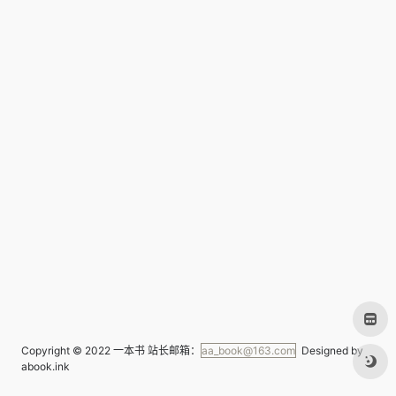
Copyright © 2022
一本书
站长邮箱：
aa_book@163.com
Designed by
abook.ink