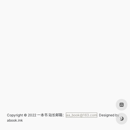
Copyright © 2022
一本书
站长邮箱：
aa_book@163.com
Designed by
abook.ink