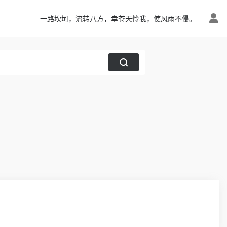
一路坎坷，流转八方，幸苍天怜我，使风雨不侵。