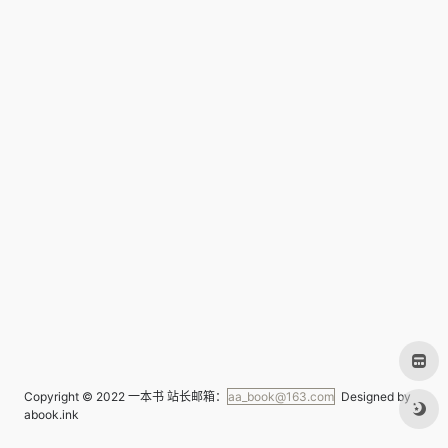
Copyright © 2022
一本书
站长邮箱：
aa_book@163.com
Designed by
abook.ink