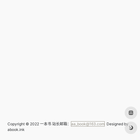
Copyright © 2022
一本书
站长邮箱：
aa_book@163.com
Designed by
abook.ink