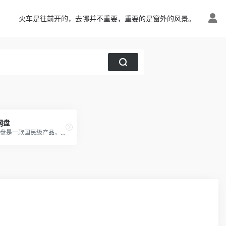
火车是往前开的，去哪并不重要，重要的是窗外的风景。
网盘
百度网盘是一款国民级产品，已连续9年为超过7亿用户提供稳定、安全的个人云存储服务，已实现电脑、手机、电视等多种终端场景的覆盖和互联，并支持多类型文件的备份、分享、查看和处理