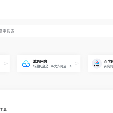
城通网盘
百度
送2T超大空间.网盘内容广场,汇聚各类优质资源,无论短视频,电影,广播剧,漫画总能发现你喜欢的,还能一键加群,找到组织更简单,等你来发现更多精彩.
城通网盘是一款免费网盘，即免费网络存储空间服务。注册后可获得支持外链的70TB空间，最大单文件可达30GB，同时为用户提供每万次点击下载1000元的奖励。已为国内外数千万用户提供超过 5000TB 的网络储存空间。
小工具