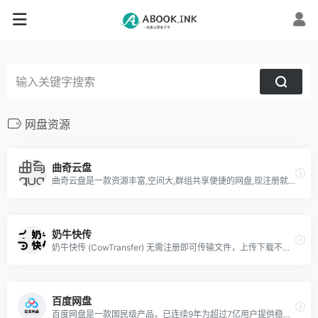
网盘资源
曲奇云盘
曲奇云盘是一款资源丰富,空间大,群组共享便捷的网盘,现注册就送2T超大空间.网盘内容广场,汇聚各类优质资源,无论短视频,电影,广播剧,漫画总能发现你喜欢的,还能一键加群,找到组织更简单,等你来发现更多精彩.
奶牛快传
奶牛快传 (CowTransfer) 无需注册即可传输文件，上传下载不限速。传视频、传音频、传图片、跨国传、传大文件。10GB 免费云盘、会员 3TB 超大云盘。最受创意人、广告人及创作者喜爱的效率工具之一，快来体验吧！
百度网盘
百度网盘是一款国民级产品，已连续9年为超过7亿用户提供稳定、安全的个人云存储服务，已实现电脑、手机、电视等多种终端场景的覆盖和互联，并支持多类型文件的备份、分享、查看和处理