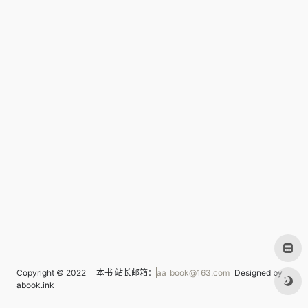
Copyright © 2022
一本书
站长邮箱：
aa_book@163.com
Designed by
abook.ink