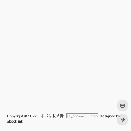
Copyright © 2022
一本书
站长邮箱：
aa_book@163.com
Designed by
abook.ink