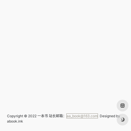
Copyright © 2022
一本书
站长邮箱：
aa_book@163.com
Designed by
abook.ink