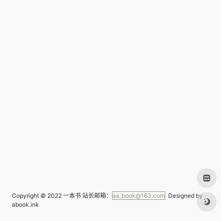
Copyright © 2022
一本书
站长邮箱：
aa_book@163.com
Designed by
abook.ink