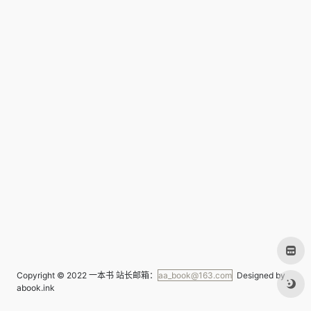
Copyright © 2022
一本书
站长邮箱：
aa_book@163.com
Designed by
abook.ink