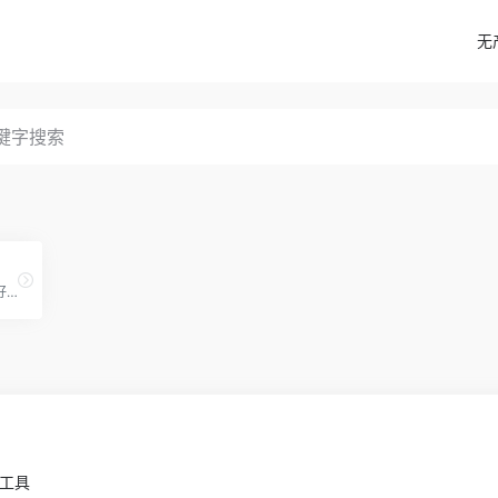
无
中国最好大学排名、中国最好学科排名、世界大学学术排名（中文版）世界一流学科排名、中国两岸四地大学排名是由软科（www.shanghairanking. cn）发布。是学生高考择校、出国留学和社会各界了解分析国内外大学办学状况的重要参考。
小工具