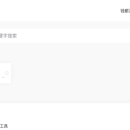
钱都
文心一言既是你的智能伙伴，可以陪你聊天、回答问题、画图识图；也是你的AI助手，可以提供灵感、撰写文案、阅读文档、智能翻译，帮你高效完成工作和学习任务。
小工具