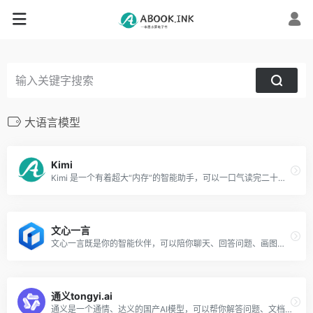
大语言模型
Kimi
Kimi 是一个有着超大“内存”的智能助手，可以一口气读完二十万字的小说，还会上网冲浪，快来跟他聊聊吧 | Kimi - Moonshot AI 出品的智能助手
文心一言
文心一言既是你的智能伙伴，可以陪你聊天、回答问题、画图识图；也是你的AI助手，可以提供灵感、撰写文案、阅读文档、智能翻译，帮你高效完成工作和学习任务。
通义tongyi.ai
通义是一个通情、达义的国产AI模型，可以帮你解答问题、文档阅读、联网搜索并写作总结，最多支持1000万字的文档速读。通义tongyi.ai_你的全能AI助手