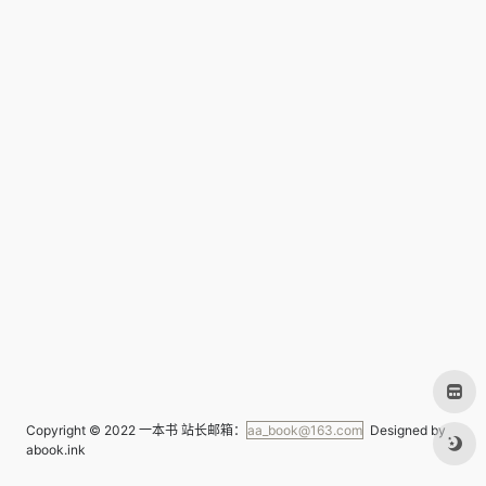
Copyright © 2022
一本书
站长邮箱：
aa_book@163.com
Designed by
abook.ink