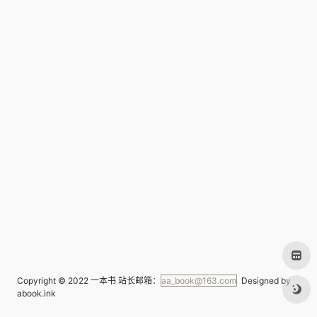
Copyright © 2022
一本书
站长邮箱：
aa_book@163.com
Designed by
abook.ink