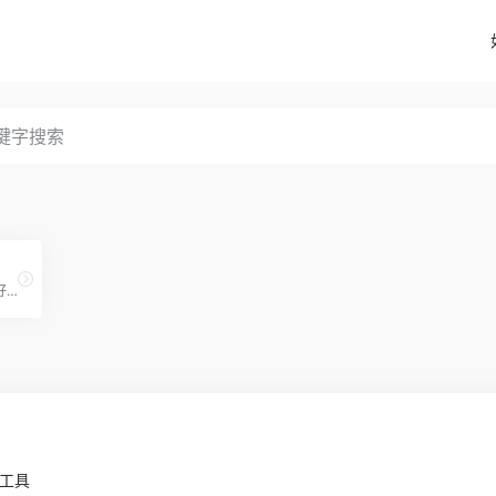
中国最好大学排名、中国最好学科排名、世界大学学术排名（中文版）世界一流学科排名、中国两岸四地大学排名是由软科（www.shanghairanking. cn）发布。是学生高考择校、出国留学和社会各界了解分析国内外大学办学状况的重要参考。
小工具